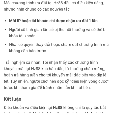
Mỗi chương trình ưu đãi tại Hz88 đều có điều kiện riêng,
nhưng nhìn chung có các nguyên tắc:
Mỗi IP hoặc tài khoản chỉ được nhận ưu đãi 1 lần
.
Người cố tình gian lận sẽ bị thu hồi thưởng và có thể bị
khóa tài khoản.
Nhà có quyền thay đổi hoặc chấm dứt chương trình mà
không cần báo trước.
Trải nghiệm cá nhân: Tôi nhận thấy các chương trình
khuyến mãi tại Hz88 khá hấp dẫn, từ thưởng chào mừng,
hoàn trả hàng tuần cho tới khuyến mãi đặc biệt vào dịp lễ
tết. Tuy nhiên, người chơi nên đọc kỹ “điều kiện vòng cược”
trước khi tham gia để tránh nhầm lẫn khi rút tiền.
Kết luận
Điều khoản và điều kiện tại
Hz88
không chỉ là quy tắc bắt