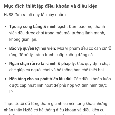
Mục đích thiết lập điều khoản và điều kiện
Hz88 đưa ra bộ quy tắc này nhằm:
Tạo sự công bằng & minh bạch:
Đảm bảo mọi thành
viên đều được chơi trong một môi trường lành mạnh,
không gian lận.
Bảo vệ quyền lợi hội viên:
Mọi vi phạm đều có căn cứ rõ
ràng để xử lý, tránh tranh chấp không đáng có.
Ngăn chặn rủi ro tài chính & pháp lý:
Các quy định chặt
chẽ giúp cả người chơi và hệ thống hạn chế thiệt hại.
Nền tảng cho sự phát triển lâu dài:
Các điều khoản luôn
được cập nhật linh hoạt để phù hợp với tình hình thực
tế.
Thực tế, tôi đã từng tham gia nhiều nền tảng khác nhưng
nhận thấy Hz88 có hệ thống điều khoản và điều kiện cụ