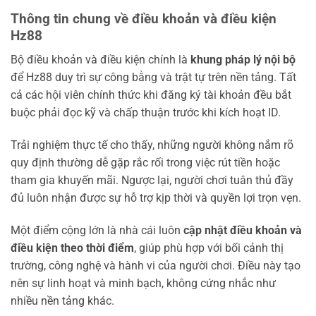
Thông tin chung về điều khoản và điều kiện
Hz88
Bộ điều khoản và điều kiện chính là
khung pháp lý nội bộ
để Hz88 duy trì sự công bằng và trật tự trên nền tảng. Tất
cả các hội viên chính thức khi đăng ký tài khoản đều bắt
buộc phải đọc kỹ và chấp thuận trước khi kích hoạt ID.
Trải nghiệm thực tế cho thấy, những người không nắm rõ
quy định thường dễ gặp rắc rối trong việc rút tiền hoặc
tham gia khuyến mãi. Ngược lại, người chơi tuân thủ đầy
đủ luôn nhận được sự hỗ trợ kịp thời và quyền lợi trọn vẹn.
Một điểm cộng lớn là nhà cái luôn
cập nhật điều khoản và
điều kiện theo thời điểm
, giúp phù hợp với bối cảnh thị
trường, công nghệ và hành vi của người chơi. Điều này tạo
nên sự linh hoạt và minh bạch, không cứng nhắc như
nhiều nền tảng khác.