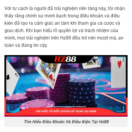
Với tư cách là người đã trải nghiệm nền tảng này, tôi nhận
thấy rằng chính sự minh bạch trong điều khoản và điều
kiện đã tạo ra cảm giác an tâm khi tham gia cá cược và
giao dịch. Khi bạn hiểu rõ quyền lợi và trách nhiệm của
mình, mọi trải nghiệm trên Hz88 đều trở nên mượt mà, an
toàn và đáng tin cậy.
Tìm Hiểu Điều Khoản Và Điều Kiện Tại Hz88