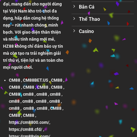
đại, mang đến cho người dùng
Bắn Cá
tại Việt Nam kho trò chơi đa
dạng, hấp dẫn cùng hệ thống
Thể Thao
nạp – rút nhanh chóng, minh
Casino
bạch. Với giao diện thân thiện
và nhiều tính năng mới mẻ,
HZ88 không chỉ đảm bảo uy tín
mà còn tạo ra trải nghiệm giải
trí thú vị, tiện lợi và an toàn cho
mọi người chơi.
CM88
,
CM88BET.US
,
CM88
,
CM88
,
CM88
,
CM88
,
CM88
,
CM88
,
cm88
,
cm88
,
cm88
,
cm88
,
cm88
,
cm88
,
cm88
,
cm88
,
cm88
,
cm88
,
CM88
,
CM88
,
CM88
,
https://cm8800.com/
,
https://cm88.cfd/
,
https://cm88vin.com/
,