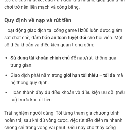
chơi trở nên liền mạch và công bằng.
Quy định về nạp và rút tiền
Hoạt động giao dịch tại cổng game Hz88 luôn được giám
sát chặt chẽ, đảm bảo
an toàn tuyệt đối
cho hội viên. Một
số điều khoản và điều kiện quan trọng gồm:
Sử dụng tài khoản chính chủ
để nạp/rút, không qua
trung gian.
Giao dịch phải nằm trong
giới hạn tối thiểu – tối đa
mà
hệ thống quy định.
Hoàn thành đầy đủ điều khoản và điều kiện ưu đãi (nếu
có) trước khi rút tiền.
Trải nghiệm người dùng: Tôi từng tham gia chương trình
hoàn trả, sau khi đủ vòng cược, việc rút tiền diễn ra nhanh
chóng chỉ trong vòng vài phút. Điều này cho thấy cổng