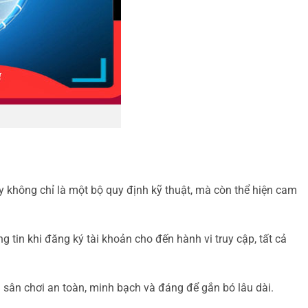
y không chỉ là một bộ quy định kỹ thuật, mà còn thể hiện cam
ng tin khi đăng ký tài khoản cho đến hành vi truy cập, tất cả
là sân chơi an toàn, minh bạch và đáng để gắn bó lâu dài.