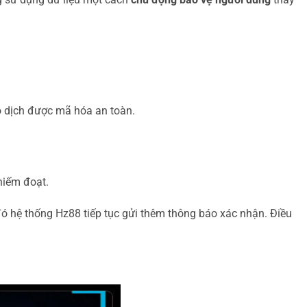
o dịch được mã hóa an toàn.
hiếm đoạt.
đó hệ thống Hz88 tiếp tục gửi thêm thông báo xác nhận. Điều