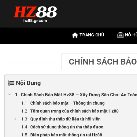
Bỏ
qua
nội
dung
TRANG CHỦ
NỖ H
CHÍNH SÁCH BẢO
Nội Dung
Chính Sách Bảo Mật Hz88 – Xây Dựng Sân Chơi An Toàn
Chính sách bảo mật – Thông tin chung
Tầm quan trọng của chính sách bảo mật Hz88
Quy định thu thập dữ liệu từ hội viên
Cách sử dụng thông tin thu thập được
Biện pháp bảo mật thông tin tại Hz88