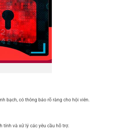
nh bạch, có thông báo rõ ràng cho hội viên.
 tính và xử lý các yêu cầu hỗ trợ.