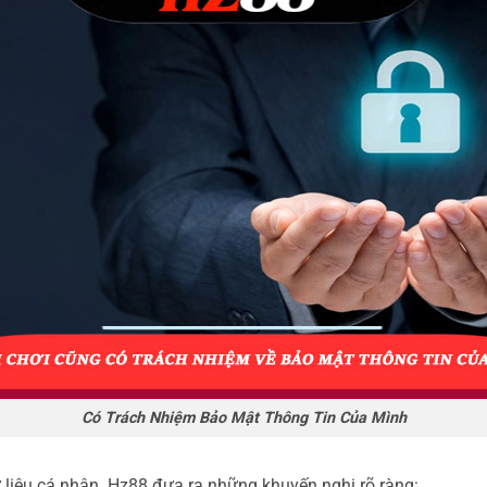
Có Trách Nhiệm Bảo Mật Thông Tin Của Mình
 liệu cá nhân. Hz88 đưa ra những khuyến nghị rõ ràng: