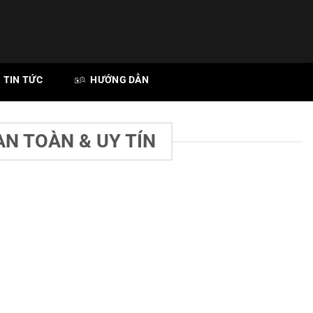
TIN TỨC
HƯỚNG DẪN
N TOÀN & UY TÍN