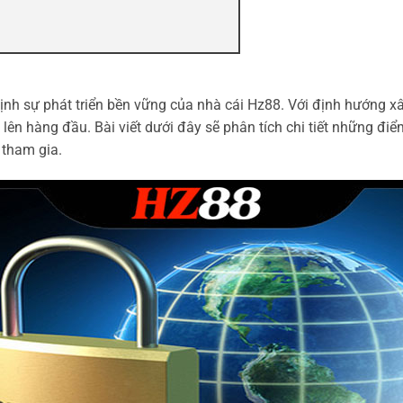
 định sự phát triển bền vững của nhà cái Hz88. Với định hướng 
 lên hàng đầu. Bài viết dưới đây sẽ phân tích chi tiết những đi
i tham gia.