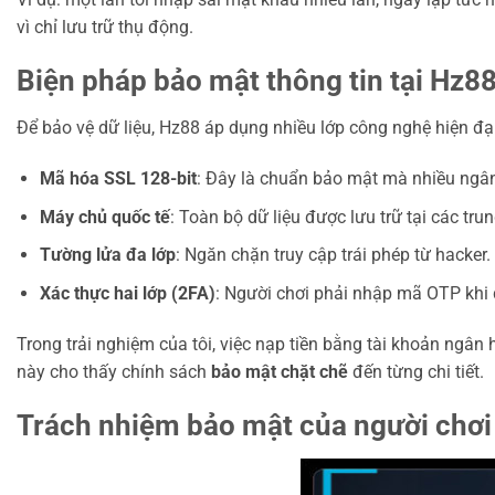
vì chỉ lưu trữ thụ động.
Biện pháp bảo mật thông tin tại Hz8
Để bảo vệ dữ liệu, Hz88 áp dụng nhiều lớp công nghệ hiện đại
Mã hóa SSL 128-bit
: Đây là chuẩn bảo mật mà nhiều ngân
Máy chủ quốc tế
: Toàn bộ dữ liệu được lưu trữ tại các tru
Tường lửa đa lớp
: Ngăn chặn truy cập trái phép từ hacker.
Xác thực hai lớp (2FA)
: Người chơi phải nhập mã OTP khi 
Trong trải nghiệm của tôi, việc nạp tiền bằng tài khoản ngâ
này cho thấy chính sách
bảo mật chặt chẽ
đến từng chi tiết.
Trách nhiệm bảo mật của người chơi