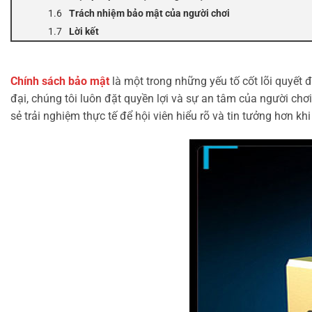
Trách nhiệm bảo mật của người chơi
Lời kết
Chính sách bảo mật
là một trong những yếu tố cốt lõi quyết
đại, chúng tôi luôn đặt quyền lợi và sự an tâm của người chơi
sẻ trải nghiệm thực tế để hội viên hiểu rõ và tin tưởng hơn kh