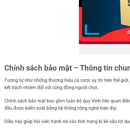
Chính sách bảo mật – Thông tin chu
Tương tự như những thương hiệu cá cược uy tín trên thế giới
kết trách nhiệm đối với cộng đồng người chơi.
Chính sách bảo mật bao gồm toàn bộ quy trình liên quan đến
đều được kiểm soát bằng hệ thống công nghệ hiện đại.
Điều này giúp hội viên tránh rơi vào tình trạng bị kẻ xấu lợi